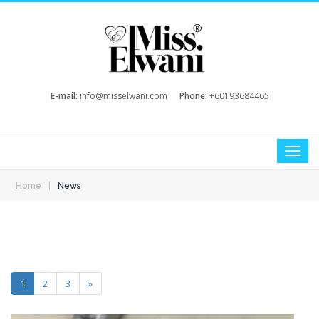
E-mail:
info@misselwani.com
Phone:
+60193684465
|
Home
News
1
2
3
»