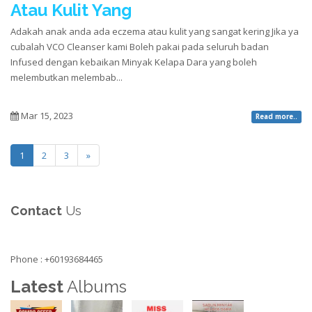
Atau Kulit Yang
Adakah anak anda ada eczema atau kulit yang sangat kering Jika ya
cubalah VCO Cleanser kami Boleh pakai pada seluruh badan
Infused dengan kebaikan Minyak Kelapa Dara yang boleh
melembutkan melembab...
Mar 15, 2023
Read more..
1
2
3
»
Contact
Us
Phone : +60193684465
Latest
Albums