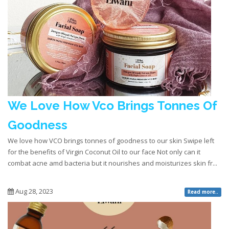
We Love How Vco Brings Tonnes Of
Goodness
We love how VCO brings tonnes of goodness to our skin Swipe left
for the benefits of Virgin Coconut Oil to our face Not only can it
combat acne amd bacteria but it nourishes and moisturizes skin fr...
Aug 28, 2023
Read more..